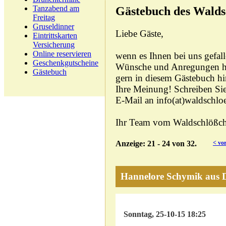
Tanzabend am
Gästebuch des Walds
Freitag
Gruseldinner
Liebe Gäste,
Eintrittskarten
Versicherung
Online reservieren
wenn es Ihnen bei uns gefall
Geschenkgutscheine
Wünsche und Anregungen ha
Gästebuch
gern in diesem Gästebuch hin
Ihre Meinung! Schreiben Sie
E-Mail an
info(at)waldschlo
Ihr Team vom Waldschlößc
Anzeige:
21 - 24
von
32.
< vo
Hannelore Schymik aus 
Sonntag, 25-10-15 18:25