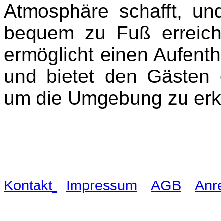
Atmosphäre schafft, un
bequem zu Fuß erreichb
ermöglicht einen Aufenth
und bietet den Gäste
um die Umgebung zu erk
Waldschlösschen Meissen, Wilsdru
03521 480990
|
|
|
Kontakt
Impressum
AGB
Anr