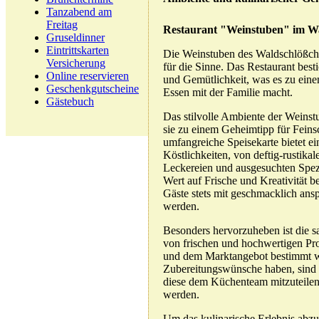
Tanzabend am
Freitag
Restaurant "Weinstuben" im W
Gruseldinner
Eintrittskarten
Die Weinstuben des Waldschlößch
Versicherung
für die Sinne. Das Restaurant best
Online reservieren
und Gemütlichkeit, was es zu eine
Geschenkgutscheine
Essen mit der Familie macht.
Gästebuch
Das stilvolle Ambiente der Weinst
sie zu einem Geheimtipp für Fein
umfangreiche Speisekarte bietet ei
Köstlichkeiten, von deftig-rustikal
Leckereien und ausgesuchten Spez
Wert auf Frische und Kreativität b
Gäste stets mit geschmacklich an
werden.
Besonders hervorzuheben ist die s
von frischen und hochwertigen Pro
und dem Marktangebot bestimmt wir
Zubereitungswünsche haben, sind di
diese dem Küchenteam mitzuteile
werden.
Um das kulinarische Erlebnis abzu