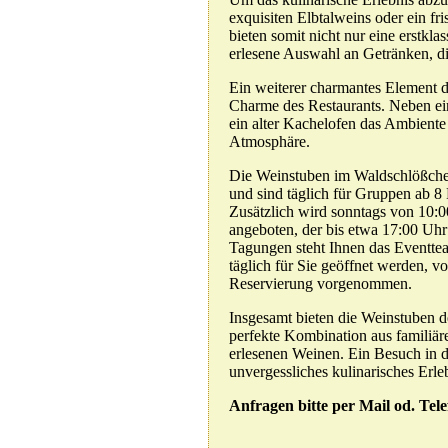
exquisiten Elbtalweins oder ein fr
bieten somit nicht nur eine erstkla
erlesene Auswahl an Getränken, di
Ein weiterer charmantes Element de
Charme des Restaurants. Neben e
ein alter Kachelofen das Ambiente
Atmosphäre.
Die Weinstuben im Waldschlößche
und sind täglich für Gruppen ab 8
Zusätzlich wird sonntags von 10:
angeboten, der bis etwa 17:00 Uhr 
Tagungen steht Ihnen das Eventt
täglich für Sie geöffnet werden, v
Reservierung vorgenommen.
Insgesamt bieten die Weinstuben 
perfekte Kombination aus familiär
erlesenen Weinen. Ein Besuch in d
unvergessliches kulinarisches Erle
Anfragen bitte per Mail od. Tel