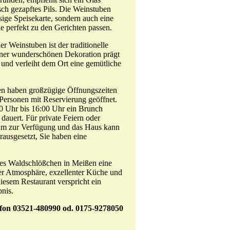
isch gezapftes Pils. Die Weinstuben
ssige Speisekarte, sondern auch eine
e perfekt zu den Gerichten passen.
r Weinstuben ist der traditionelle
iner wunderschönen Dekoration prägt
 und verleiht dem Ort eine gemütliche
n haben großzügige Öffnungszeiten
 Personen mit Reservierung geöffnet.
00 Uhr bis 16:00 Uhr ein Brunch
dauert. Für private Feiern oder
eam zur Verfügung und das Haus kann
orausgesetzt, Sie haben eine
des Waldschlößchen in Meißen eine
er Atmosphäre, exzellenter Küche und
iesem Restaurant verspricht ein
bnis.
efon 03521-480990 od. 0175-9278050