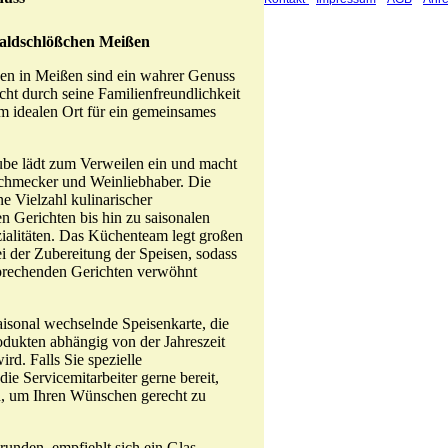
aldschlößchen Meißen
en in Meißen sind ein wahrer Genuss
icht durch seine Familienfreundlichkeit
m idealen Ort für ein gemeinsames
ube lädt zum Verweilen ein und macht
schmecker und Weinliebhaber. Die
ne Vielzahl kulinarischer
en Gerichten bis hin zu saisonalen
ialitäten. Das Küchenteam legt großen
ei der Zubereitung der Speisen, sodass
sprechenden Gerichten verwöhnt
aisonal wechselnde Speisenkarte, die
dukten abhängig von der Jahreszeit
d. Falls Sie spezielle
e Servicemitarbeiter gerne bereit,
n, um Ihren Wünschen gerecht zu
runden, empfiehlt sich ein Glas