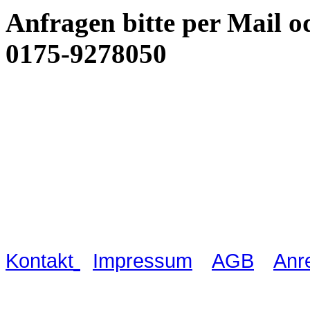
Anfragen bitte per Mail o
0175-9278050
Waldschlösschen Meissen, Wilsdru
03521 480990
|
|
|
Kontakt
Impressum
AGB
Anr