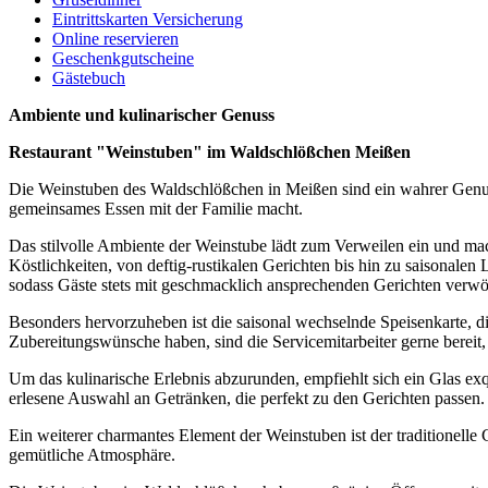
Eintrittskarten Versicherung
Online reservieren
Geschenkgutscheine
Gästebuch
Ambiente und kulinarischer Genuss
Restaurant "Weinstuben" im Waldschlößchen Meißen
Die Weinstuben des Waldschlößchen in Meißen sind ein wahrer Genuss 
gemeinsames Essen mit der Familie macht.
Das stilvolle Ambiente der Weinstube lädt zum Verweilen ein und mac
Köstlichkeiten, von deftig-rustikalen Gerichten bis hin zu saisonale
sodass Gäste stets mit geschmacklich ansprechenden Gerichten verw
Besonders hervorzuheben ist die saisonal wechselnde Speisenkarte, d
Zubereitungswünsche haben, sind die Servicemitarbeiter gerne berei
Um das kulinarische Erlebnis abzurunden, empfiehlt sich ein Glas exqu
erlesene Auswahl an Getränken, die perfekt zu den Gerichten passen.
Ein weiterer charmantes Element der Weinstuben ist der traditionell
gemütliche Atmosphäre.