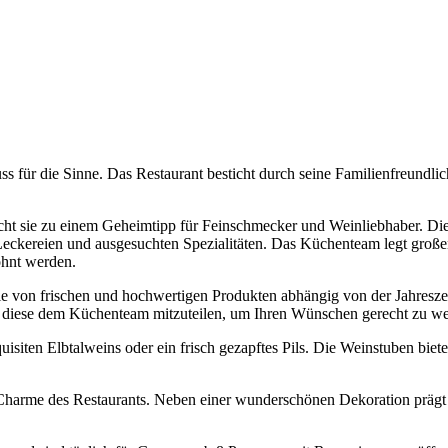
für die Sinne. Das Restaurant besticht durch seine Familienfreundlich
ht sie zu einem Geheimtipp für Feinschmecker und Weinliebhaber. Die u
n Leckereien und ausgesuchten Spezialitäten. Das Küchenteam legt große
öhnt werden.
ie von frischen und hochwertigen Produkten abhängig von der Jahresze
t, diese dem Küchenteam mitzuteilen, um Ihren Wünschen gerecht zu w
isiten Elbtalweins oder ein frisch gezapftes Pils. Die Weinstuben biete
e Charme des Restaurants. Neben einer wunderschönen Dekoration prägt 