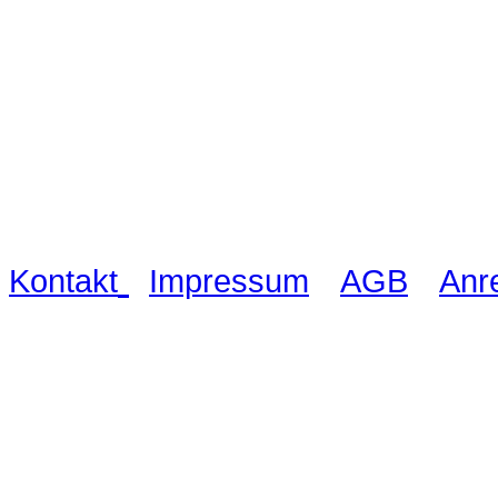
Waldschlösschen Meissen, Wilsdru
03521 480990
|
|
|
Kontakt
Impressum
AGB
Anr