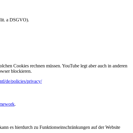
 lit. a DSGVO).
olchen Cookies rechnen müssen. YouTube legt aber auch in anderen
wser blockieren.
tl/de/policies/privacy/
amework
.
n, kann es hierdurch zu Funktionseinschränkungen auf der Website