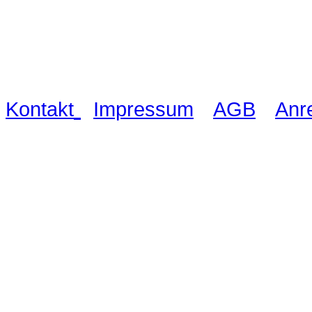
Waldschlösschen Meissen, Wilsdru
03521 480990
|
|
|
Kontakt
Impressum
AGB
Anr