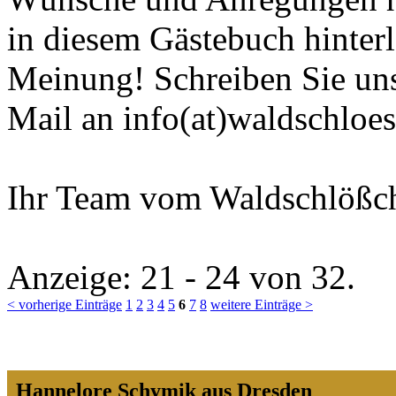
in diesem Gästebuch hinterl
Meinung! Schreiben Sie uns
Mail an
info(at)waldschloe
Ihr Team vom Waldschlößc
Anzeige:
21 - 24
von
32.
< vorherige Einträge
1
2
3
4
5
6
7
8
weitere Einträge >
Hannelore Schymik aus Dresden