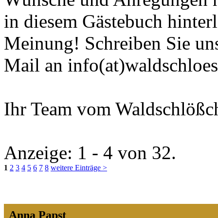
in diesem Gästebuch hinterl
Meinung! Schreiben Sie uns
Mail an
info(at)waldschloe
Ihr Team vom Waldschlößc
Anzeige:
1 - 4
von
32.
1
2
3
4
5
6
7
8
weitere Einträge >
Anna Papst