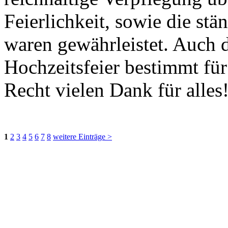
Feierlichkeit, sowie die st
waren gewährleistet. Auch d
Hochzeitsfeier bestimmt fü
Recht vielen Dank für alles
1
2
3
4
5
6
7
8
weitere Einträge >
Waldschlösschen Meissen, Wilsdru
03521 480990