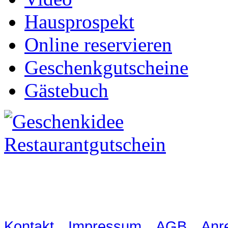
Hausprospekt
Online reservieren
Geschenkgutscheine
Gästebuch
Waldschlösschen Meissen, Wilsdru
03521 480990
|
|
|
Kontakt
Impressum
AGB
Anr