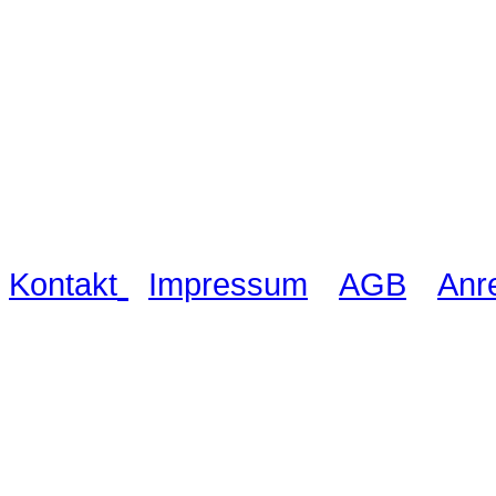
Waldschlösschen Meissen, Wilsdru
03521 480990
|
|
|
Kontakt
Impressum
AGB
Anr