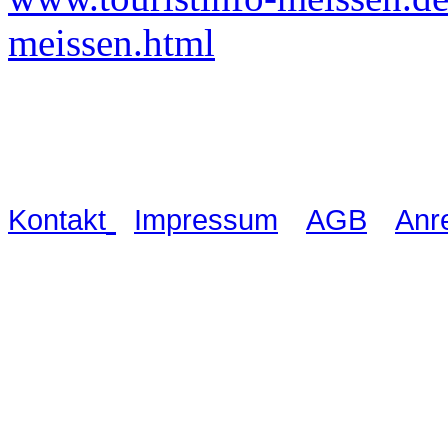
meissen.html
Waldschlösschen Meissen, Wilsdru
03521 480990
|
|
|
Kontakt
Impressum
AGB
Anr