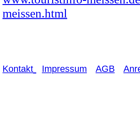
meissen.html
Waldschlösschen Meissen, Wilsdru
03521 480990
|
|
|
Kontakt
Impressum
AGB
Anr