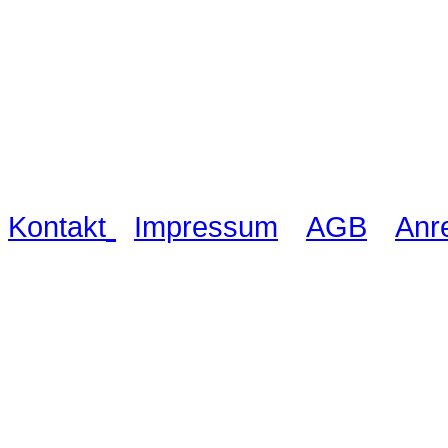
Waldschlösschen Meissen, Wilsdru
03521 480990
|
|
|
Kontakt
Impressum
AGB
Anr