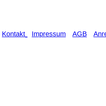
Waldschlösschen Meissen, Wilsdru
03521 480990
|
|
|
Kontakt
Impressum
AGB
Anr