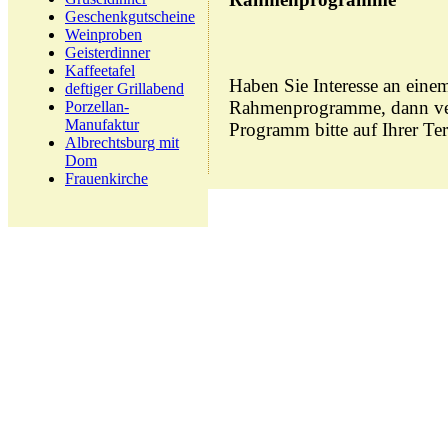
Geschenkgutscheine
Weinproben
Geisterdinner
Kaffeetafel
Haben Sie Interesse an eine
deftiger Grillabend
Rahmenprogramme, dann ve
Porzellan-
Manufaktur
Programm bitte auf Ihrer Te
Albrechtsburg mit
Dom
Frauenkirche