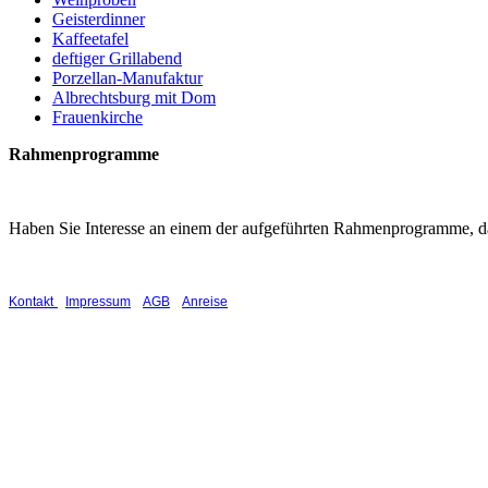
Geisterdinner
Kaffeetafel
deftiger Grillabend
Porzellan-Manufaktur
Albrechtsburg mit Dom
Frauenkirche
Rahmenprogramme
Haben Sie Interesse an einem der aufgeführten Rahmenprogramme, da
Waldschlösschen Meissen, Wilsdruffer Straße 1, D-01662 Meißen, Tel.: 03521 4
|
|
|
Kontakt
Impressum
AGB
Anreise