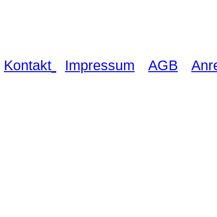
Waldschlösschen Meissen, Wilsdru
03521 480990
|
|
|
Kontakt
Impressum
AGB
Anr