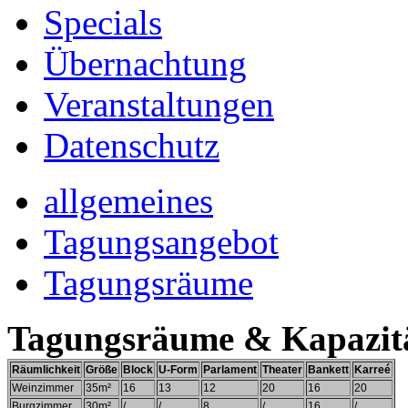
Specials
Übernachtung
Veranstaltungen
Datenschutz
allgemeines
Tagungsangebot
Tagungsräume
Tagungsräume & Kapazit
Räumlichkeit
Größe
Block
U-Form
Parlament
Theater
Bankett
Karreé
Weinzimmer
35m²
16
13
12
20
16
20
Burgzimmer
30m²
/
/
8
/
16
/