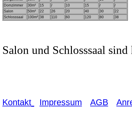
Domzimmer
30m²
15
/
10
15
/
/
Salon
50m²
22
26
20
40
30
22
Schlosssaal
100m²
38
110
60
120
80
38
Salon und Schlosssaal sind
Waldschlösschen Meissen, Wilsdru
03521 480990
|
|
|
Kontakt
Impressum
AGB
Anr