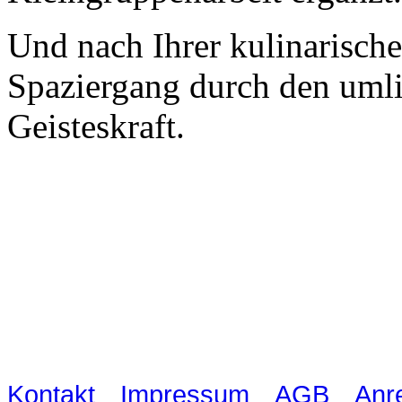
Und nach Ihrer kulinarisch
Spaziergang durch den uml
Geisteskraft.
Waldschlösschen Meissen, Wilsdru
03521 480990
|
|
|
Kontakt
Impressum
AGB
Anr